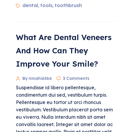
dental
tools
toothbrush
,
,
What Are Dental Veneers
And How Can They
Improve Your Smile?
By ninahi6366
3 Comments
Suspendisse id libero pellentesque,
condimentum dui sed, vestibulum turpis.
Pellentesque eu tortor ut orci rhoncus
vestibulum. Vestibulum placerat porta sem
eu viverra. Nulla interdum nibh sit amet
convallis laoreet. Integer sit amet dolor ac
lectus semper mollis. Proin et porttitor velit.